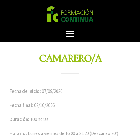
CAMARERO/A
Fecha
de inicio:
07/09/2026
Fecha final:
02/10/2026
Duración:
100 horas
Horario:
Lunes a viernes de 16:00 a 21:20 (Descanso 20′)